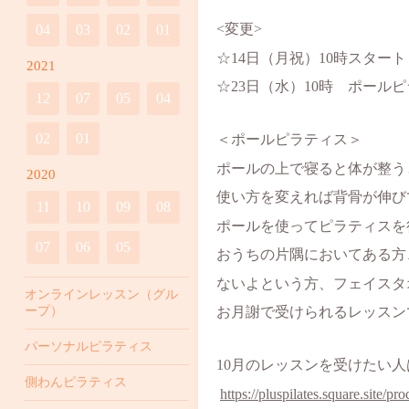
<変更>
04
03
02
01
☆14
日（月祝）10時スター
2021
☆23
日（水）10時
ポールピ
12
07
05
04
02
01
＜ポールピラティス＞
ポールの上で寝ると体が整う
2020
使い方を変えれば背骨が伸び
11
10
09
08
ポールを使ってピラティスを
07
06
05
おうちの片隅においてある方
ないよという方、フェイスタ
オンラインレッスン（グル
ープ）
お月謝で受けられるレッスン
パーソナルピラティス
10月のレッスンを受けたい
側わんピラティス
https://pluspilates.square.site/pr