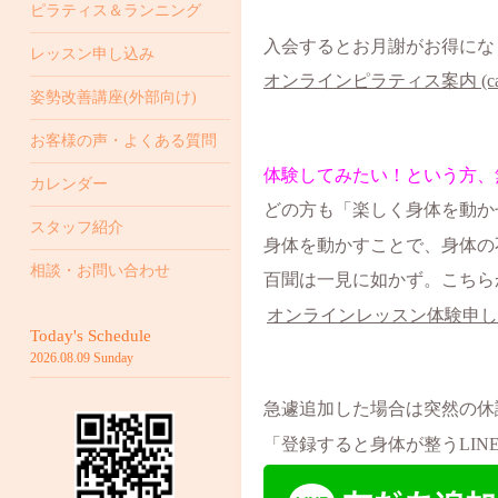
ピラティス＆ランニング
入会するとお月謝がお得にな
レッスン申し込み
オンラインピラティス案内 (canv
姿勢改善講座(外部向け)
お客様の声・よくある質問
体験してみたい！という方、
カレンダー
どの方も「楽しく身体を動か
スタッフ紹介
身体を動かすことで、身体の
相談・お問い合わせ
百聞は一見に如かず。こちら
オンラインレッスン体験申し込み
Today's Schedule
2026.08.09 Sunday
急遽追加した場合は突然の休
「登録すると身体が整うLI