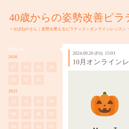
40歳からの姿勢改善ピラ
＜せぼねやさん｜姿勢を整えるピラティス＞オンラインレッスン
お知らせ
2024.09.20 (Fri) 15:03
2026
10月オンライン
07
06
05
04
03
02
01
2025
12
11
10
09
08
07
06
05
04
03
02
01