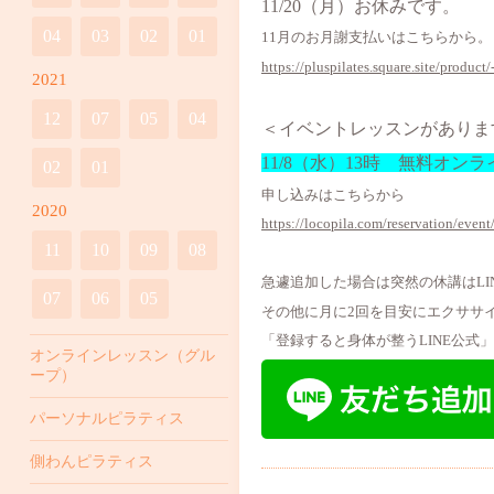
11/20（月）お休みです。
04
03
02
01
11月のお月謝支払いはこちらから。
https://pluspilates.square.site/product
2021
12
07
05
04
＜イベントレッスンがありま
11/8（水）13時 無料オ
02
01
申し込みはこちらから
2020
https://locopila.com/reservation/event
11
10
09
08
急遽追加した場合は突然の休講はLI
07
06
05
その他に月に2回を目安にエクササ
「登録すると身体が整うLINE公
オンラインレッスン（グル
ープ）
パーソナルピラティス
側わんピラティス