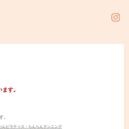
います。
す。
側わんピラティス・らんらんランニング