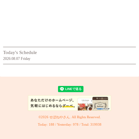
Today's Schedule
2026.08.07 Friday
©2026
せぼねやさん
. All Rights Reserved.
Today:
188
/ Yesterday:
978
/ Total:
319938