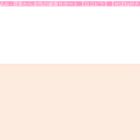
- 背骨から女性の健康サポート 【ロコピラ】【せぼねやさん】 (loc