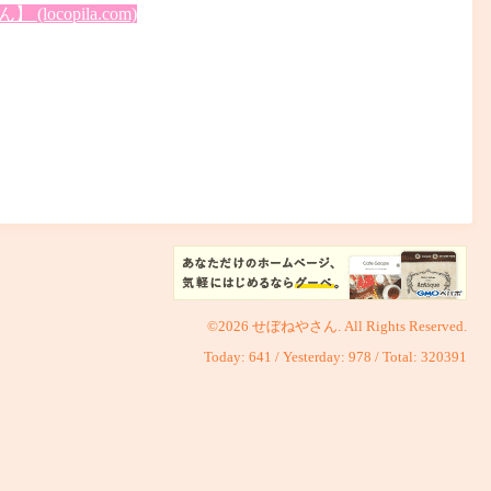
opila.com)
©2026
せぼねやさん
. All Rights Reserved.
Today:
641
/ Yesterday:
978
/ Total:
320391