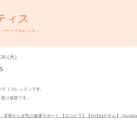
ティス
・パーソナルレッスン
-26 (火)
5
ピラティスレッスンです。
スン受け放題です。
背骨から女性の健康サポート 【ロコピラ】【せぼねやさん】 (locopila.c